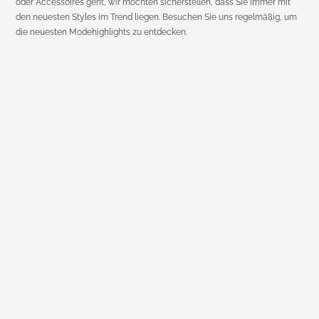
oder Accessoires geht, wir möchten sicherstellen, dass Sie immer mit
den neuesten Styles im Trend liegen. Besuchen Sie uns regelmäßig, um
die neuesten Modehighlights zu entdecken.